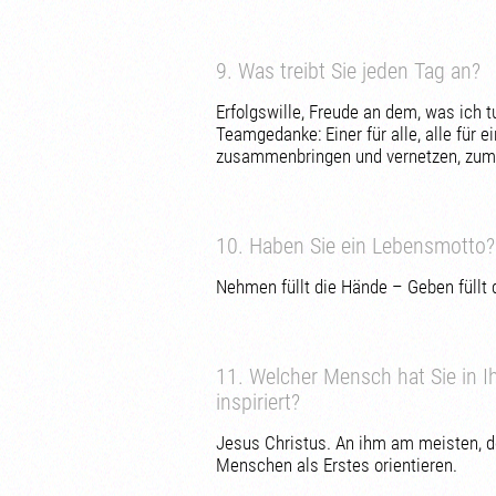
9. Was treibt Sie jeden Tag an?
Erfolgswille, Freude an dem, was ich t
Teamgedanke: Einer für alle, alle für 
zusammenbringen und vernetzen, zum Vo
10. Haben Sie ein Lebensmotto?
Nehmen füllt die Hände – Geben füllt 
11. Welcher Mensch hat Sie in I
inspiriert?
Jesus Christus. An ihm am meisten, do
Menschen als Erstes orientieren.