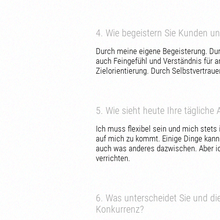
4. Wie begeistern Sie Kunden un
Durch meine eigene Begeisterung. Dur
auch Feingefühl und Verständnis für a
Zielorientierung. Durch Selbstvertrau
5. Wie sieht heute Ihre tägliche 
Ich muss flexibel sein und mich stets
auf mich zu kommt. Einige Dinge kann
auch was anderes dazwischen. Aber ich
verrichten.
6. Was unterscheidet Sie und d
Konkurrenz?