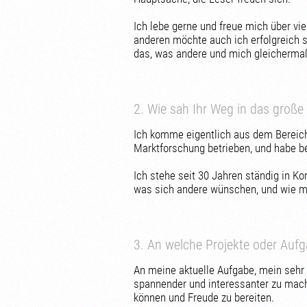
Ich lebe gerne und freue mich über viel
anderen möchte auch ich erfolgreich se
das, was andere und mich gleicherma
2. Wie sah Ihr Weg in das große
Ich komme eigentlich aus dem Bereich 
Marktforschung betrieben, und habe be
Ich stehe seit 30 Jahren ständig in Ko
was sich andere wünschen, und wie ma
3. An welche Projekte oder Auf
An meine aktuelle Aufgabe, mein sehr
spannender und interessanter zu mac
können und Freude zu bereiten.