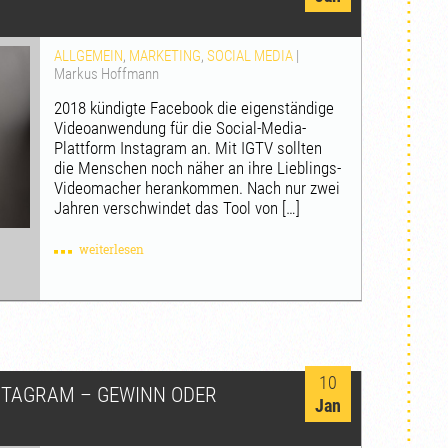
ALLGEMEIN
,
MARKETING
,
SOCIAL MEDIA
|
Markus Hoffmann
2018 kündigte Facebook die eigenständige
Videoanwendung für die Social-Media-
Plattform Instagram an. Mit IGTV sollten
die Menschen noch näher an ihre Lieblings-
Videomacher herankommen. Nach nur zwei
Jahren verschwindet das Tool von […]
weiterlesen
10
STAGRAM – GEWINN ODER
Jan