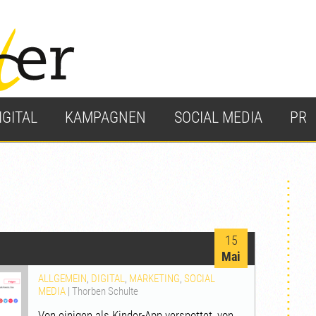
IGITAL
KAMPAGNEN
SOCIAL MEDIA
PR
15
Mai
ALLGEMEIN
,
DIGITAL
,
MARKETING
,
SOCIAL
MEDIA
|
Thorben Schulte
Von einigen als Kinder-App verspottet, von