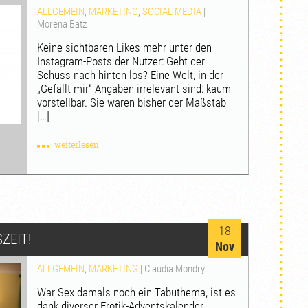
ALLGEMEIN
,
MARKETING
,
SOCIAL MEDIA
|
Morena Batz
Keine sichtbaren Likes mehr unter den
Instagram-Posts der Nutzer: Geht der
Schuss nach hinten los? Eine Welt, in der
„Gefällt mir“-Angaben irrelevant sind: kaum
vorstellbar. Sie waren bisher der Maßstab
[…]
weiterlesen
18
ZEIT!
Nov
ALLGEMEIN
,
MARKETING
|
Claudia Mondry
War Sex damals noch ein Tabuthema, ist es
dank diverser Erotik-Adventskalender