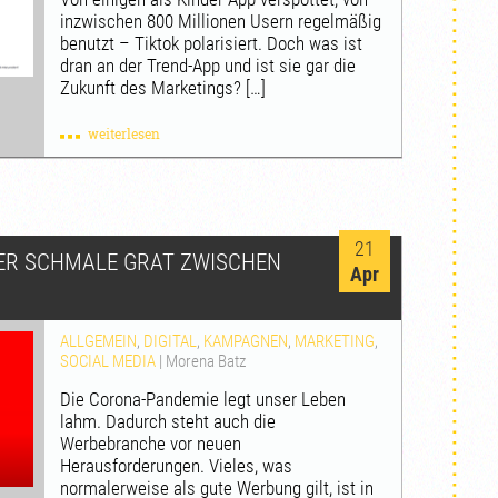
inzwischen 800 Millionen Usern regelmäßig
benutzt – Tiktok polarisiert. Doch was ist
dran an der Trend-App und ist sie gar die
Zukunft des Marketings? […]
weiterlesen
21
DER SCHMALE GRAT ZWISCHEN
Apr
ALLGEMEIN
,
DIGITAL
,
KAMPAGNEN
,
MARKETING
,
SOCIAL MEDIA
|
Morena Batz
Die Corona-Pandemie legt unser Leben
lahm. Dadurch steht auch die
Werbebranche vor neuen
Herausforderungen. Vieles, was
normalerweise als gute Werbung gilt, ist in