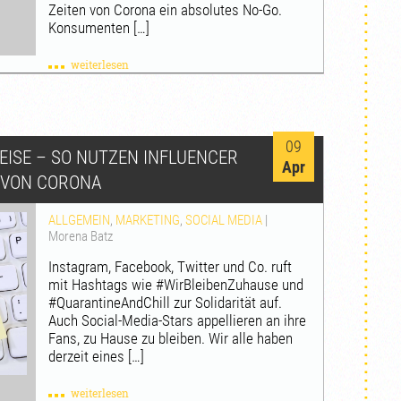
Zeiten von Corona ein absolutes No-Go.
Konsumenten […]
weiterlesen
09
EISE – SO NUTZEN INFLUENCER
Apr
N VON CORONA
ALLGEMEIN
,
MARKETING
,
SOCIAL MEDIA
|
Morena Batz
Instagram, Facebook, Twitter und Co. ruft
mit Hashtags wie #WirBleibenZuhause und
#QuarantineAndChill zur Solidarität auf.
Auch Social-Media-Stars appellieren an ihre
Fans, zu Hause zu bleiben. Wir alle haben
derzeit eines […]
weiterlesen