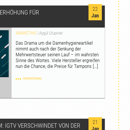
22
ISERHÖHUNG FÜR
Jan
MARKETING
|
Aygül Ulupinar
Das Drama um die Damenhygieneartikel
nimmt auch nach der Senkung der
Mehrwertsteuer seinen Lauf – im wahrsten
Sinne des Wortes. Viele Hersteller ergreifen
nun die Chance, die Preise für Tampons […]
weiterlesen
21
: IGTV VERSCHWINDET VON DER
Jan