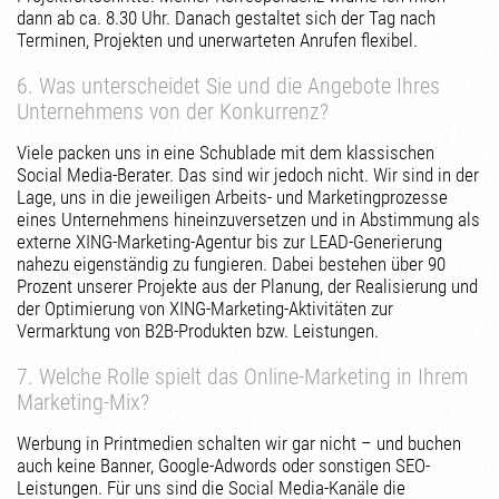
dann ab ca. 8.30 Uhr. Danach gestaltet sich der Tag nach
Terminen, Projekten und unerwarteten Anrufen flexibel.
6. Was unterscheidet Sie und die Angebote Ihres
Unternehmens von der Konkurrenz?
Viele packen uns in eine Schublade mit dem klassischen
Social Media-Berater. Das sind wir jedoch nicht. Wir sind in der
Lage, uns in die jeweiligen Arbeits- und Marketingprozesse
eines Unternehmens hineinzuversetzen und in Abstimmung als
externe XING-Marketing-Agentur bis zur LEAD-Generierung
nahezu eigenständig zu fungieren. Dabei bestehen über 90
Prozent unserer Projekte aus der Planung, der Realisierung und
der Optimierung von XING-Marketing-Aktivitäten zur
Vermarktung von B2B-Produkten bzw. Leistungen.
7. Welche Rolle spielt das Online-Marketing in Ihrem
Marketing-Mix?
Werbung in Printmedien schalten wir gar nicht – und buchen
auch keine Banner, Google-Adwords oder sonstigen SEO-
Leistungen. Für uns sind die Social Media-Kanäle die