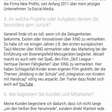
die Firma New Profits, seit Anfang 2011 über mein jetziges
Unternehmen 1a-Social-Media.
3. An welche Projekte oder Aufgaben denken Sie
besonders gern zurück?
Generell finde ich es toll, wenn ich die Gelegenheiten
bekomme, Exoten oder Innovationen über XING zu vermarkten.
So habe ich vor einigen Jahren z.B. den ersten europäischen
Taijii-Meister über XING vermarktet oder das Marketing bei der
Einführung von Bioenergiefeld-Messgeräten begleitet. Aktuell
macht es auch sehr viel Spaß, den Film „Skill League –
Vertraue Deinen Fähigkeiten“ über XING zu vermarkten. Hier
haben Schlaganfall-Kinder einen eigenen Film gedreht, der die
Themen „Mobbing in der Schule“ und „Integration von Kindern
mit Handicap“ völlig neu anpackt. Der Trailer dazu findet sich
auch auf
YouTube
.
4. Wie begeistern Sie Kunden und Mitarbeiter?
Meine Kunden begeistere ich dadurch, dass ich nicht lange
„um den heißen Brei herumrede“, sondern direkt Klartext rede.