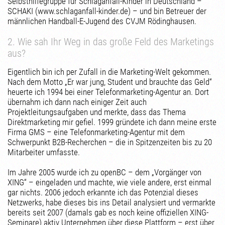
Selbsthilfegruppe für Schlaganfall-Kinder in Deutschland –
SCHAKI (www.schlaganfall-kinder.de) – und bin Betreuer der
männlichen Handball-E-Jugend des CVJM Rödinghausen.
2. Wie sah Ihr Weg in das große Feld des Marketings
aus?
Eigentlich bin ich per Zufall in die Marketing-Welt gekommen.
Nach dem Motto „Er war jung, Student und brauchte das Geld“
heuerte ich 1994 bei einer Telefonmarketing-Agentur an. Dort
übernahm ich dann nach einiger Zeit auch
Projektleitungsaufgaben und merkte, dass das Thema
Direktmarketing mir gefiel. 1999 gründete ich dann meine erste
Firma GMS – eine Telefonmarketing-Agentur mit dem
Schwerpunkt B2B-Recherchen – die in Spitzenzeiten bis zu 20
Mitarbeiter umfasste.
Im Jahre 2005 wurde ich zu openBC – dem „Vorgänger von
XING“ – eingeladen und machte, wie viele andere, erst einmal
gar nichts. 2006 jedoch erkannte ich das Potenzial dieses
Netzwerks, habe dieses bis ins Detail analysiert und vermarkte
bereits seit 2007 (damals gab es noch keine offiziellen XING-
Seminare) aktiv Unternehmen über diese Plattform – erst über