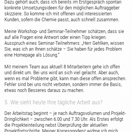
Dazu gehört auch, dass ich bereits im Erstgespräch spontan
konkrete Umsetzungsideen für den möglichen Auftraggeber
skizziere. So komme ich mit offenen und interessierten
Kunden, sofern die Chemie passt, auch schnell zusammen.
Meine Workshop- und Seminar-Teilnehmer schätzen, dass sie
auf alle Fragen eine Antwort oder einen Tipp kriegen.
Ausspruch eines Seminar-Teilnehmers: „Herr Gehlken, wissen
Sie, was ich an Ihnen schätze – Sie haben für jedes Problem
eine Homepage als Lösung.“
Mit meinem Team aus aktuell 8 Mitarbeitern gehe ich offen
und direkt um. Bei uns wird an sich viel gelacht. Aber auch,
wenn es mal Probleme gibt, kann man diese offen ansprechen.
Fehler sind bei uns nicht verboten, sondern immer die Basis,
etwas noch Besseres daraus zu machen.
5. Wie sieht heute Ihre tägliche Arbeit aus?
Der Arbeitstag beginnt – je nach Auftragsvolumen und Projekt-
Dringlichkeit – zwischen 6.00 und 7.30 Uhr. Als Erstes erfolgt
die Projekteinteilung nebst Überprüfung der aktuellen
Projektfortschritte. Meiner Korrespondenz widme ich mich