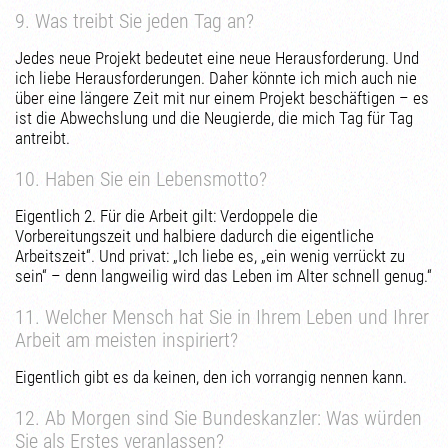
9. Was treibt Sie jeden Tag an?
Jedes neue Projekt bedeutet eine neue Herausforderung. Und
ich liebe Herausforderungen. Daher könnte ich mich auch nie
über eine längere Zeit mit nur einem Projekt beschäftigen – es
ist die Abwechslung und die Neugierde, die mich Tag für Tag
antreibt.
10. Haben Sie ein Lebensmotto?
Eigentlich 2. Für die Arbeit gilt: Verdoppele die
Vorbereitungszeit und halbiere dadurch die eigentliche
Arbeitszeit“. Und privat: „Ich liebe es, „ein wenig verrückt zu
sein“ – denn langweilig wird das Leben im Alter schnell genug.“
11. Welcher Mensch hat Sie in Ihrem Leben und Ihrer
Arbeit am meisten inspiriert?
Eigentlich gibt es da keinen, den ich vorrangig nennen kann.
12. Ab Morgen sind Sie Bundeskanzler: Was würden
Sie als Erstes veranlassen?