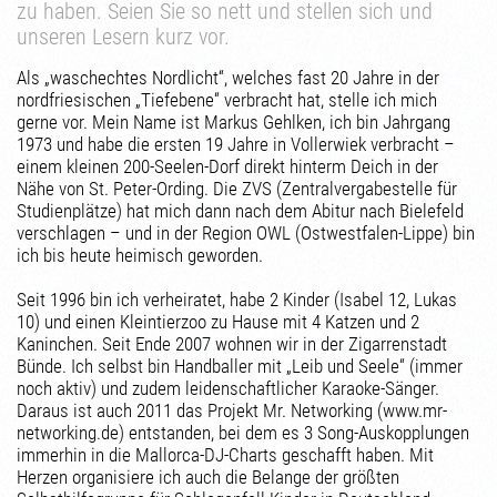
zu haben. Seien Sie so nett und stellen sich und
unseren Lesern kurz vor.
Als „waschechtes Nordlicht“, welches fast 20 Jahre in der
nordfriesischen „Tiefebene“ verbracht hat, stelle ich mich
gerne vor. Mein Name ist Markus Gehlken, ich bin Jahrgang
1973 und habe die ersten 19 Jahre in Vollerwiek verbracht –
einem kleinen 200-Seelen-Dorf direkt hinterm Deich in der
Nähe von St. Peter-Ording. Die ZVS (Zentralvergabestelle für
Studienplätze) hat mich dann nach dem Abitur nach Bielefeld
verschlagen – und in der Region OWL (Ostwestfalen-Lippe) bin
ich bis heute heimisch geworden.
Seit 1996 bin ich verheiratet, habe 2 Kinder (Isabel 12, Lukas
10) und einen Kleintierzoo zu Hause mit 4 Katzen und 2
Kaninchen. Seit Ende 2007 wohnen wir in der Zigarrenstadt
Bünde. Ich selbst bin Handballer mit „Leib und Seele“ (immer
noch aktiv) und zudem leidenschaftlicher Karaoke-Sänger.
Daraus ist auch 2011 das Projekt Mr. Networking (www.mr-
networking.de) entstanden, bei dem es 3 Song-Auskopplungen
immerhin in die Mallorca-DJ-Charts geschafft haben. Mit
Herzen organisiere ich auch die Belange der größten