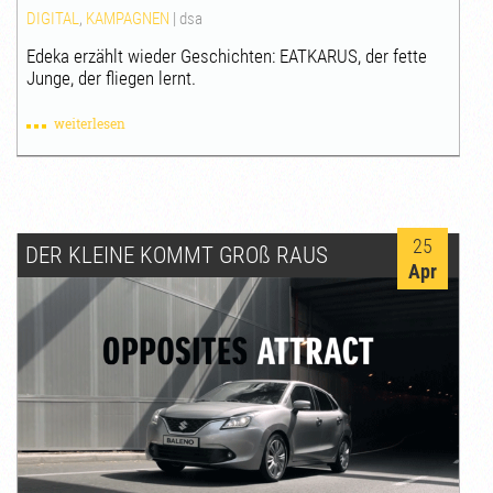
DIGITAL
,
KAMPAGNEN
|
dsa
Edeka erzählt wieder Geschichten: EATKARUS, der fette
Junge, der fliegen lernt.
weiterlesen
25
DER KLEINE KOMMT GRO
ß
RAUS
Apr