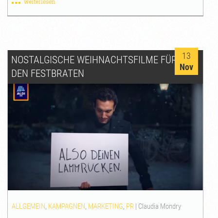
weiterlesen
13
NOSTALGISCHE WEIHNACHTSFILME FÜR
Nov
DEN FESTBRATEN
ALLGEMEIN
,
KAMPAGNEN
,
MARKETING
,
PR
|
Claudia Mondry