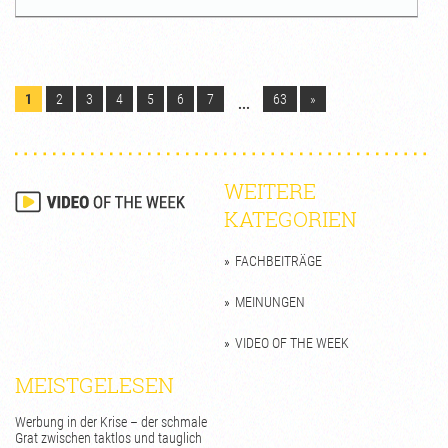
1
2
3
4
5
6
7
63
»
...
WEITERE
KATEGORIEN
FACHBEITRÄGE
MEINUNGEN
VIDEO OF THE WEEK
MEISTGELESEN
Werbung in der Krise – der schmale
Grat zwischen taktlos und tauglich