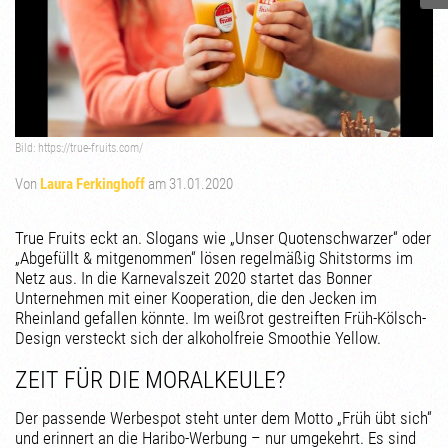
Bild: https://true-fruits.com/
Von
Laura Ferkinghoff
am 31.01.2020
True Fruits eckt an. Slogans wie „Unser Quotenschwarzer“ oder
„Abgefüllt & mitgenommen“ lösen regelmäßig Shitstorms im
Netz aus. In die Karnevalszeit 2020 startet das Bonner
Unternehmen mit einer Kooperation, die den Jecken im
Rheinland gefallen könnte. Im weißrot gestreiften Früh-Kölsch-
Design versteckt sich der alkoholfreie Smoothie Yellow.
ZEIT FÜR DIE MORALKEULE?
Der passende Werbespot steht unter dem Motto „Früh übt sich“
und erinnert an die Haribo-Werbung – nur umgekehrt. Es sind