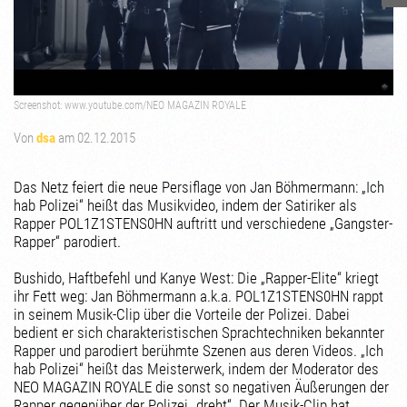
Screenshot: www.youtube.com/NEO MAGAZIN ROYALE
Von
dsa
am 02.12.2015
Das Netz feiert die neue Persiflage von Jan Böhmermann: „Ich
hab Polizei“ heißt das Musikvideo, indem der Satiriker als
Rapper POL1Z1STENS0HN auftritt und verschiedene „Gangster-
Rapper“ parodiert.
Bushido, Haftbefehl und Kanye West: Die „Rapper-Elite“ kriegt
ihr Fett weg: Jan Böhmermann a.k.a. POL1Z1STENS0HN rappt
in seinem Musik-Clip über die Vorteile der Polizei. Dabei
bedient er sich charakteristischen Sprachtechniken bekannter
Rapper und parodiert berühmte Szenen aus deren Videos. „Ich
hab Polizei“ heißt das Meisterwerk, indem der Moderator des
NEO MAGAZIN ROYALE die sonst so negativen Äußerungen der
Rapper gegenüber der Polizei „dreht“. Der Musik-Clip hat