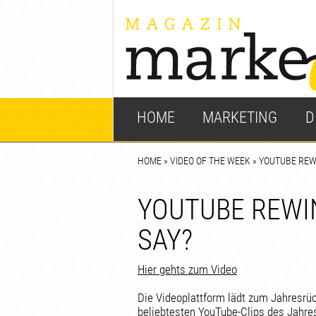
HOME
MARKETING
D
HOME
»
VIDEO OF THE WEEK
» YOUTUBE REW
YOUTUBE REWI
SAY?
Hier gehts zum Video
Die Videoplattform lädt zum Jahresrüc
beliebtesten YouTube-Clips des Jahres