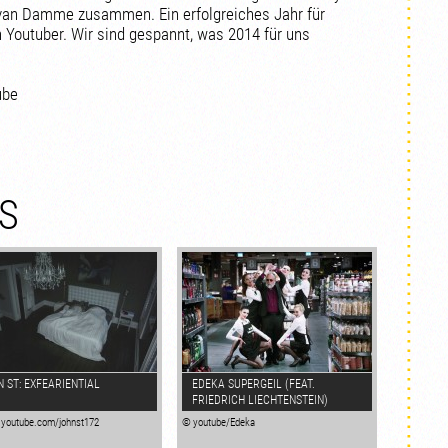
van Damme zusammen. Ein erfolgreiches Jahr für
 Youtuber. Wir sind gespannt, was 2014 für uns
ube
S
 ST: EXFEARIENTIAL
EDEKA SUPERGEIL (FEAT.
FRIEDRICH LIECHTENSTEIN)
youtube.com/johnst172
© youtube/Edeka