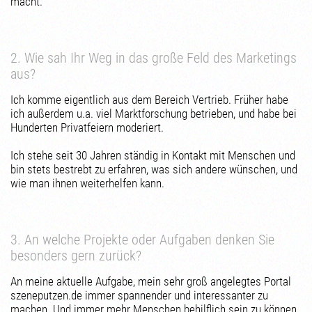
macht.
2. Wie sah Ihr Weg in das große Feld des Marketings
aus?
Ich komme eigentlich aus dem Bereich Vertrieb. Früher habe
ich außerdem u.a. viel Marktforschung betrieben, und habe bei
Hunderten Privatfeiern moderiert.
Ich stehe seit 30 Jahren ständig in Kontakt mit Menschen und
bin stets bestrebt zu erfahren, was sich andere wünschen, und
wie man ihnen weiterhelfen kann.
3. An welche Projekte oder Aufgaben denken Sie
besonders gern zurück?
An meine aktuelle Aufgabe, mein sehr groß angelegtes Portal
szeneputzen.de immer spannender und interessanter zu
machen. Und immer mehr Menschen behilflich sein zu können