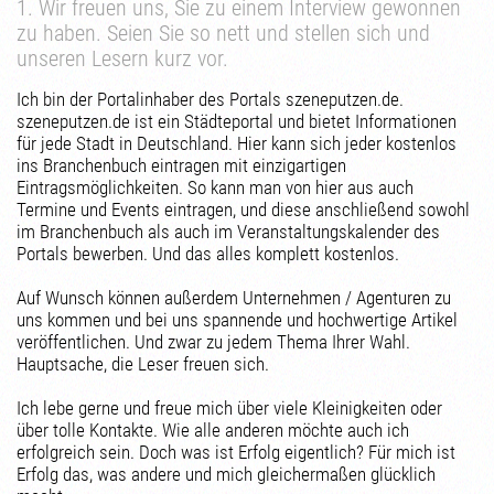
1. Wir freuen uns, Sie zu einem Interview gewonnen
zu haben. Seien Sie so nett und stellen sich und
unseren Lesern kurz vor.
Ich bin der Portalinhaber des Portals szeneputzen.de.
szeneputzen.de ist ein Städteportal und bietet Informationen
für jede Stadt in Deutschland. Hier kann sich jeder kostenlos
ins Branchenbuch eintragen mit einzigartigen
Eintragsmöglichkeiten. So kann man von hier aus auch
Termine und Events eintragen, und diese anschließend sowohl
im Branchenbuch als auch im Veranstaltungskalender des
Portals bewerben. Und das alles komplett kostenlos.
Auf Wunsch können außerdem Unternehmen / Agenturen zu
uns kommen und bei uns spannende und hochwertige Artikel
veröffentlichen. Und zwar zu jedem Thema Ihrer Wahl.
Hauptsache, die Leser freuen sich.
Ich lebe gerne und freue mich über viele Kleinigkeiten oder
über tolle Kontakte. Wie alle anderen möchte auch ich
erfolgreich sein. Doch was ist Erfolg eigentlich? Für mich ist
Erfolg das, was andere und mich gleichermaßen glücklich