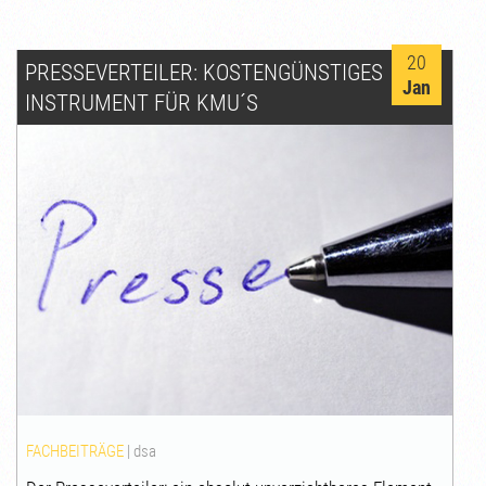
20
PRESSEVERTEILER: KOSTENGÜNSTIGES
Jan
INSTRUMENT FÜR KMU´S
FACHBEITRÄGE
|
dsa