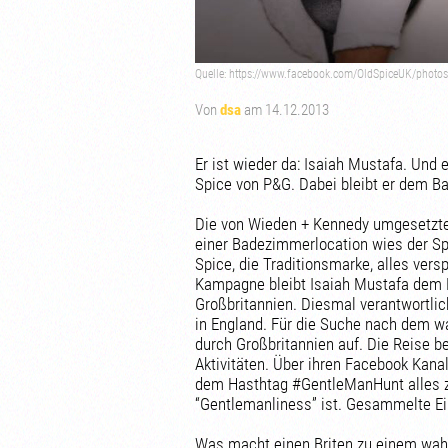
Quelle: https://www.facebook.com/OldSpiceUK/photo
Von
dsa
am 14.12.2013
Er ist wieder da: Isaiah Mustafa. Und e
Spice von P&G. Dabei bleibt er dem Ba
Die von Wieden + Kennedy umgesetzte
einer Badezimmerlocation wies der Spo
Spice, die Traditionsmarke, alles versp
Kampagne bleibt Isaiah Mustafa dem B
Großbritannien. Diesmal verantwortlic
in England. Für die Suche nach dem wa
durch Großbritannien auf. Die Reise b
Aktivitäten. Über ihren Facebook Kanal
dem Hasthtag #GentleManHunt alles zu
“Gentlemanliness” ist. Gesammelte Ei
Was macht einen Briten zu einem wah