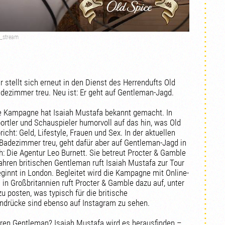
s_stream
r stellt sich erneut in den Dienst des Herrendufts Old
dezimmer treu. Neu ist: Er geht auf Gentleman-Jagd.
 Kampagne hat Isaiah Mustafa bekannt gemacht. In
rtler und Schauspieler humorvoll auf das hin, was Old
richt: Geld, Lifestyle, Frauen und Sex. In der aktuellen
adezimmer treu, geht dafür aber auf Gentleman-Jagd in
h: Die Agentur Leo Burnett. Sie betreut Procter & Gamble
hren britischen Gentleman ruft Isaiah Mustafa zur Tour
eginnt in London. Begleitet wird die Kampagne mit Online-
 in Großbritannien ruft Procter & Gamble dazu auf, unter
 posten, was typisch für die britische
ndrücke sind ebenso auf Instagram zu sehen.
ren Gentleman? Isaiah Mustafa wird es herausfinden –