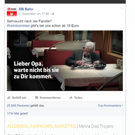
ALLGEMEIN
,
KAMPAGNEN
,
MARKETING
|
Melina Diaz Troyano