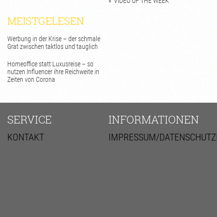
VIDEO OF THE WEEK
MEISTGELESEN
Werbung in der Krise – der schmale
Grat zwischen taktlos und tauglich
Homeoffice statt Luxusreise – so
nutzen Influencer ihre Reichweite in
Zeiten von Corona
SERVICE
INFORMATIONEN
KONTAKT
IMPRESSUM/DATENSCHUTZ