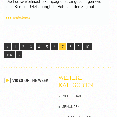
Die Edeka-Weihnachtskampagne ist eingeschlagen wie
eine Bombe. Jetzt springt die Bahn auf den Zug auf.
weiterlesen
«
1
2
3
4
5
6
7
8
9
10
...
106
»
WEITERE
KATEGORIEN
FACHBEITRÄGE
MEINUNGEN