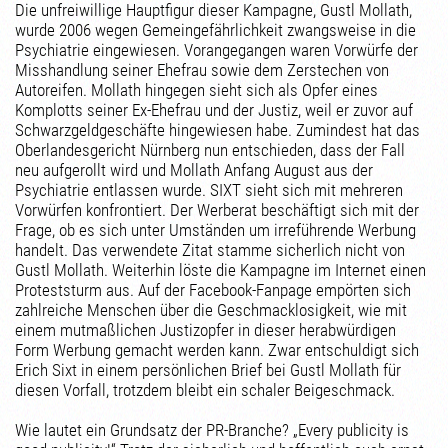
Die unfreiwillige Hauptfigur dieser Kampagne, Gustl Mollath,
wurde 2006 wegen Gemeingefährlichkeit zwangsweise in die
Psychiatrie eingewiesen. Vorangegangen waren Vorwürfe der
Misshandlung seiner Ehefrau sowie dem Zerstechen von
Autoreifen. Mollath hingegen sieht sich als Opfer eines
Komplotts seiner Ex-Ehefrau und der Justiz, weil er zuvor auf
Schwarzgeldgeschäfte hingewiesen habe. Zumindest hat das
Oberlandesgericht Nürnberg nun entschieden, dass der Fall
neu aufgerollt wird und Mollath Anfang August aus der
Psychiatrie entlassen wurde. SIXT sieht sich mit mehreren
Vorwürfen konfrontiert. Der Werberat beschäftigt sich mit der
Frage, ob es sich unter Umständen um irreführende Werbung
handelt. Das verwendete Zitat stamme sicherlich nicht von
Gustl Mollath. Weiterhin löste die Kampagne im Internet einen
Proteststurm aus. Auf der Facebook-Fanpage empörten sich
zahlreiche Menschen über die Geschmacklosigkeit, wie mit
einem mutmaßlichen Justizopfer in dieser herabwürdigen
Form Werbung gemacht werden kann. Zwar entschuldigt sich
Erich Sixt in einem persönlichen Brief bei Gustl Mollath für
diesen Vorfall, trotzdem bleibt ein schaler Beigeschmack.
Wie lautet ein Grundsatz der PR-Branche? „Every publicity is