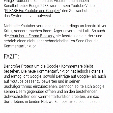
Einige Youtuber erkennen das Problem und handeln:
Kanalbetreiber Boogie2988 widmet sein Youtube-Video
“
PLEASE Fix Youtube and Google+
” den Schwachstellen, die
das System derzeit aufweist.
Nicht alle Youtuber versuchen sich allerdings an konstruktiver
Kritik, sondern machen Ihrem Ärger unverblümt Luft. So auch
die
Youtuberin Emma Blackery
, sie fasste sich ein Herz und
schrieb einen nicht sehr schmeichelhaften Song über die
Kommentarfunktion.
FAZIT:
Der große Protest um die Google+ Kommentare bleibt
bestehen. Die neue Kommentarfunktion hat jedoch Potenzial
und ermöglicht Google, sowohl Beiträge auf Google+ als auch
auf Youtube besser zu bewerten und in seinen
Suchalgorithmus einzubeziehen. Dennoch sollte sich Google
seinen Usern gegenüber öffnen und an den bestehenden
Schwachstellen der Kommentarfunktion arbeiten, um das
Surferlebnis in beiden Netzwerken positiv zu beeinflussen.