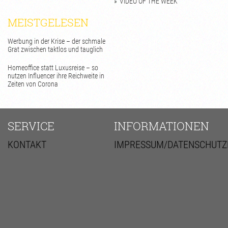
VIDEO OF THE WEEK
MEISTGELESEN
Werbung in der Krise – der schmale
Grat zwischen taktlos und tauglich
Homeoffice statt Luxusreise – so
nutzen Influencer ihre Reichweite in
Zeiten von Corona
SERVICE
INFORMATIONEN
KONTAKT
IMPRESSUM/DATENSCHUTZ