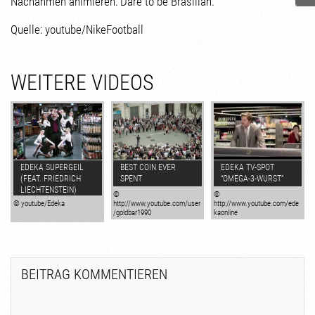
Nachahmen animieren: Dare to be Brasilian.
Quelle: youtube/NikeFootball
WEITERE VIDEOS
EDEKA SUPERGEIL
BEST COIN EVER
EDEKA TV-SPOT
(FEAT. FRIEDRICH
SPENT
“OMEGA-3-WURST”
LIECHTENSTEIN)
©
©
© youtube/Edeka
http://www.youtube.com/user
http://www.youtube.com/ede
/goldbar1990
kaonline
BEITRAG KOMMENTIEREN