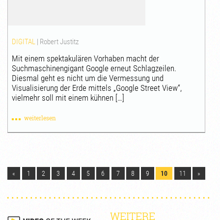
DIGITAL
|
Robert Justitz
Mit einem spektakulären Vorhaben macht der
Suchmaschinengigant Google erneut Schlagzeilen.
Diesmal geht es nicht um die Vermessung und
Visualisierung der Erde mittels „Google Street View“,
vielmehr soll mit einem kühnen […]
weiterlesen
«
1
2
3
4
5
6
7
8
9
10
11
»
WEITERE