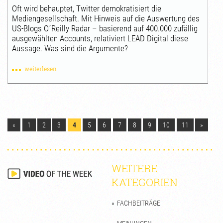
Oft wird behauptet, Twitter demokratisiert die
Mediengesellschaft. Mit Hinweis auf die Auswertung des
US-Blogs O´Reilly Radar – basierend auf 400.000 zufällig
ausgewählten Accounts, relativiert LEAD Digital diese
Aussage. Was sind die Argumente?
weiterlesen
«
1
2
3
4
5
6
7
8
9
10
11
»
WEITERE
KATEGORIEN
FACHBEITRÄGE