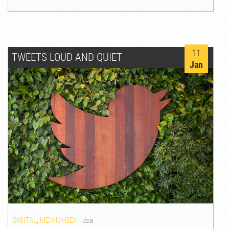
11
TWEETS LOUD AND QUIET
Jan
DIGITAL
,
MEINUNGEN
|
dsa