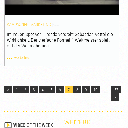
KAMPAGNEN
,
MARKETING
|
dsa
Im neuen Spot von Tirendo verdreht Sebastian Vettel die
Wirklichkeit: Der vierfache Formel-1-Weltmeister spielt
mit der Wahrnehmung.
weiterlesen
«
1
2
3
4
5
6
7
8
9
10
57
...
»
WEITERE