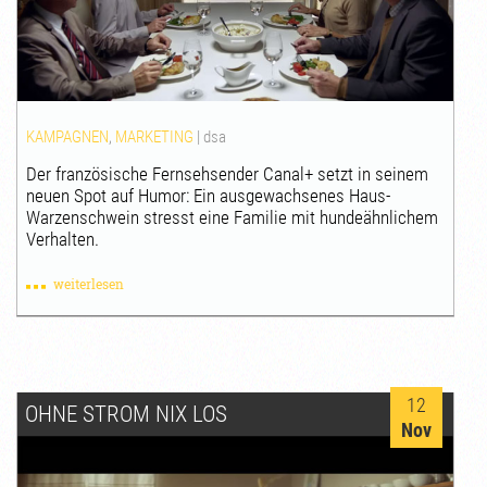
KAMPAGNEN
,
MARKETING
|
dsa
Der französische Fernsehsender Canal+ setzt in seinem
neuen Spot auf Humor: Ein ausgewachsenes Haus-
Warzenschwein stresst eine Familie mit hundeähnlichem
Verhalten.
weiterlesen
12
OHNE STROM NIX LOS
Nov