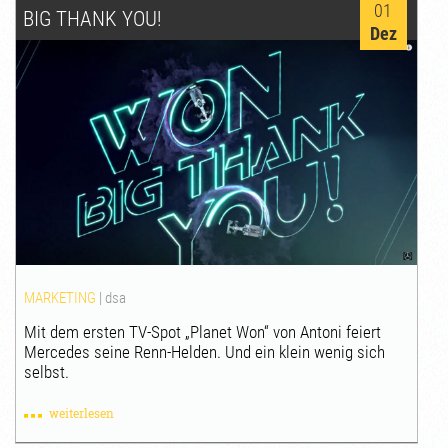
01
BIG THANK YOU!
Dez
MARKETING
|
dsa
Mit dem ersten TV-Spot „Planet Won“ von Antoni feiert
Mercedes seine Renn-Helden. Und ein klein wenig sich
selbst.
weiterlesen