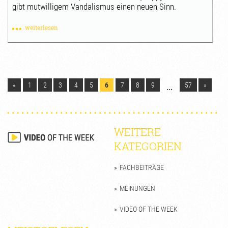
gibt mutwilligem Vandalismus einen neuen Sinn.
weiterlesen
«
1
2
3
4
5
6
7
8
9
57
»
...
WEITERE
KATEGORIEN
FACHBEITRÄGE
MEINUNGEN
VIDEO OF THE WEEK