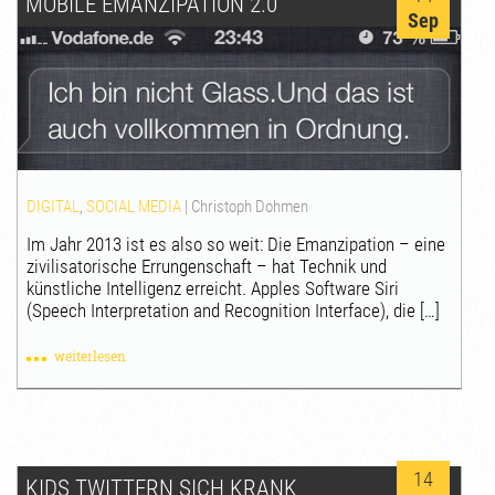
MOBILE EMANZIPATION 2.0
Sep
DIGITAL
,
SOCIAL MEDIA
|
Christoph Dohmen
Im Jahr 2013 ist es also so weit: Die Emanzipation – eine
zivilisatorische Errungenschaft – hat Technik und
künstliche Intelligenz erreicht. Apples Software Siri
(Speech Interpretation and Recognition Interface), die […]
weiterlesen
14
KIDS TWITTERN SICH KRANK