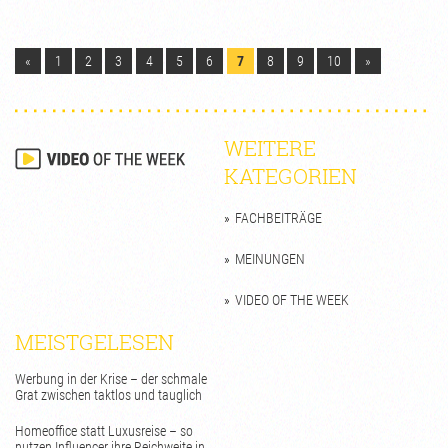
«
1
2
3
4
5
6
7
8
9
10
»
WEITERE
KATEGORIEN
FACHBEITRÄGE
MEINUNGEN
VIDEO OF THE WEEK
MEISTGELESEN
Werbung in der Krise – der schmale
Grat zwischen taktlos und tauglich
Homeoffice statt Luxusreise – so
nutzen Influencer ihre Reichweite in