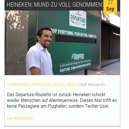
27
HEINEKEN: MUND ZU VOLL GENOMMEN?
Sep
KAMPAGNEN
,
MARKETING
,
SOCIAL MEDIA
|
Rolf Moczarski
Das Departure-Roulette ist zurück: Heineken schickt
wieder Menschen auf Abenteuerreise. Dieses Mal trifft es
keine Passagiere am Flughafen, sondern Twitter-User.
weiterlesen