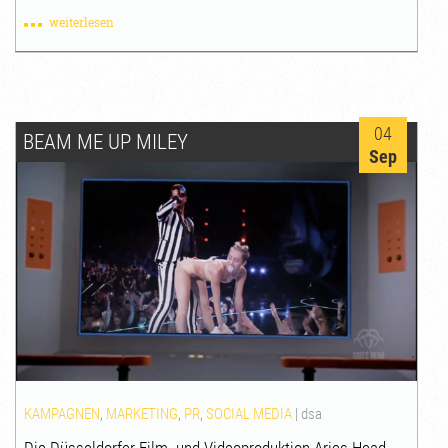
weiterlesen
04
BEAM ME UP MILEY
Sep
KAMPAGNEN
,
MARKETING
,
PR
,
SOCIAL MEDIA
|
dsa
Die Düsseldorfer Film- und Videoproduktion Aries Head