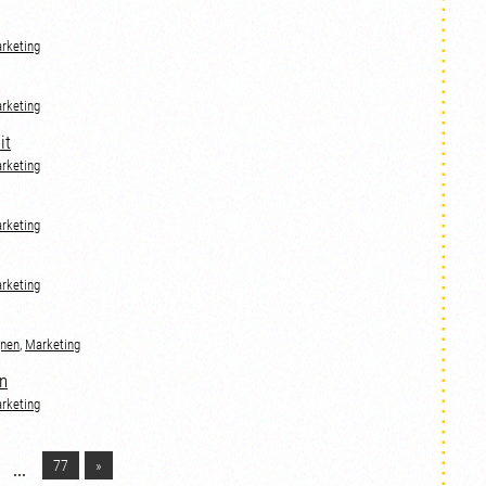
rketing
rketing
it
rketing
rketing
rketing
nen
,
Marketing
n
rketing
77
»
...