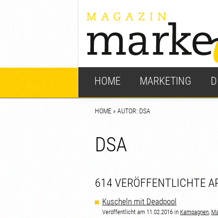
HOME
MARKETING
D
HOME
» AUTOR: DSA
DSA
614 VERÖFFENTLICHTE A
Kuscheln mit Deadpool
Veröffentlicht am 11.02.2016 in
Kampagnen
,
Ma